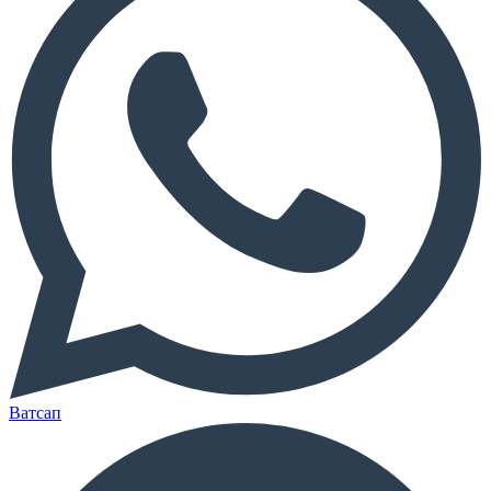
Ватсап