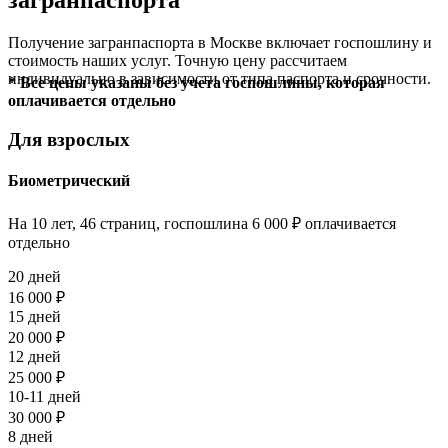
загранпаспорта
Получение загранпаспорта в Москве включает госпошлину и
стоимость наших услуг. Точную цену рассчитаем
индивидуально в зависимости от типа паспорта и срочности.
* Все цены указаны без учета госпошлины, которая
оплачивается отдельно
Для взрослых
Биометрический
На 10 лет, 46 страниц, госпошлина 6 000 ₽ оплачивается
отдельно
20 дней
16 000 ₽
15 дней
20 000 ₽
12 дней
25 000 ₽
10-11 дней
30 000 ₽
8 дней