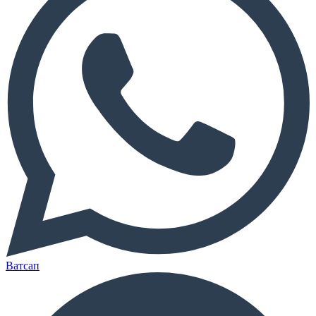
Ватсап